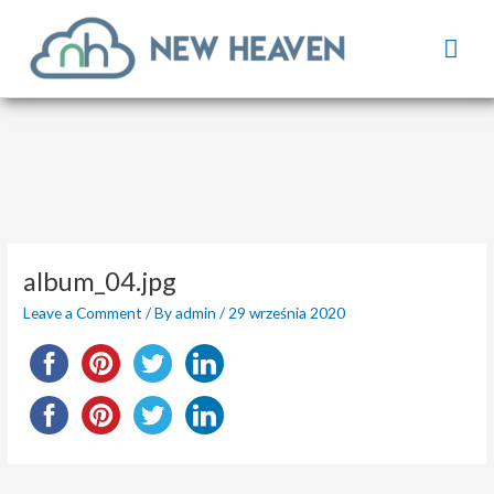
Skip
Mai
to
content
Men
Post
navigation
album_04.jpg
Leave a Comment
/ By
admin
/
29 września 2020