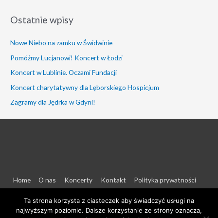
u
Ostatnie wpisy
k
a
Nowe Niebo na zamku w Świdwinie
j
Pomóżmy Lucjanowi! Koncert w Łodzi
Koncert w Lublinie. Oczami Fundacji
Koncert charytatywny dla Lęborskiego Hospicjum
Zagramy dla Jędrka w Gdyni!
Home
O nas
Koncerty
Kontakt
Polityka prywatności
Ta strona korzysta z ciasteczek aby świadczyć usługi na
najwyższym poziomie. Dalsze korzystanie ze strony oznacza,