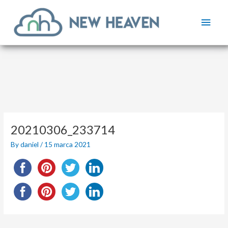
Skip
Main
to
content
Men
Post
navigation
20210306_233714
By
daniel
/
15 marca 2021