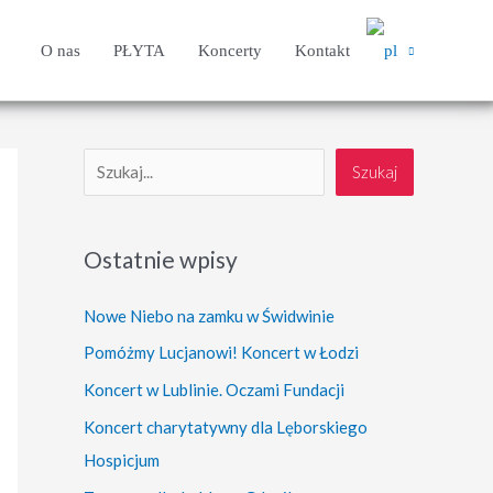
O nas
PŁYTA
Koncerty
Kontakt
S
Szukaj
z
u
Ostatnie wpisy
k
a
Nowe Niebo na zamku w Świdwinie
j
Pomóżmy Lucjanowi! Koncert w Łodzi
Koncert w Lublinie. Oczami Fundacji
Koncert charytatywny dla Lęborskiego
Hospicjum