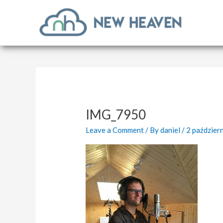
Skip
to
content
IMG_7950
Leave a Comment
/ By
daniel
/
2 paździer