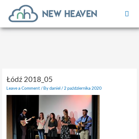
Skip
Mai
to
content
Men
Łódź 2018_05
Leave a Comment
/ By
daniel
/
2 października 2020