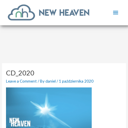
Skip
Main
to
content
Men
CD_2020
Leave a Comment
/ By
daniel
/
1 października 2020