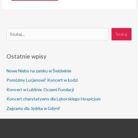
S
Szukaj
z
u
Ostatnie wpisy
k
a
Nowe Niebo na zamku w Świdwinie
j
Pomóżmy Lucjanowi! Koncert w Łodzi
Koncert w Lublinie. Oczami Fundacji
Koncert charytatywny dla Lęborskiego Hospicjum
Zagramy dla Jędrka w Gdyni!