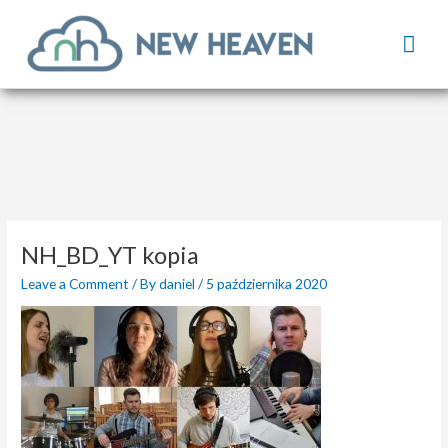
Skip
Mai
to
content
Men
NH_BD_YT kopia
Leave a Comment
/ By
daniel
/
5 października 2020